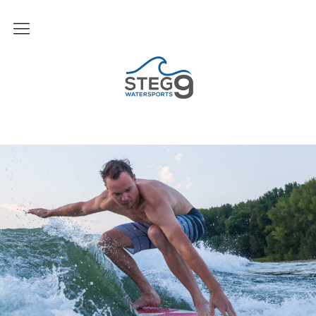
News
Steg9 Watersports
Angebot
Wakeboarden
Wakeskaten
Wakesurfen
Spezial
Die Crew
Unser Boot